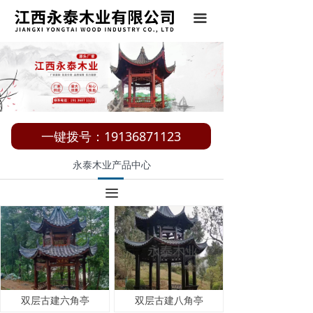
끀
一键拨号：19136871123
永泰木业产品中心
끀
双层古建六角亭
双层古建八角亭