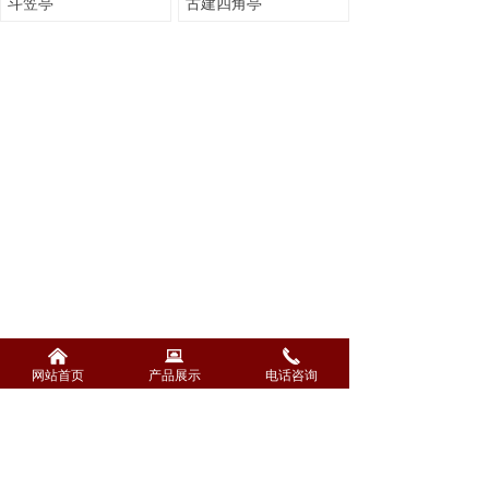
斗笠亭
古建四角亭
낀
뀵
끅
网站首页
产品展示
电话咨询
新闻动态