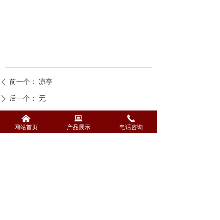
前一个：
凉亭
ꄴ
后一个：
无
ꄲ
낀
뀵
끅
网站首页
产品展示
电话咨询
江西永泰木业有限公司
联系人：章先生
联系电话：19136871123
公司地址：江西省抚州市南城县金山口
工业园区