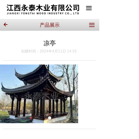
끀
产品展示
끀
녔
凉亭
创建时间：
2024年4月11日
14:33