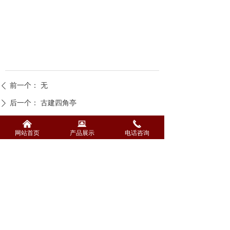
前一个：
无
ꄴ
后一个：
古建四角亭
ꄲ
낀
뀵
끅
网站首页
产品展示
电话咨询
江西永泰木业有限公司
联系人：章先生
联系电话：19136871123
公司地址：江西省抚州市南城县金山口
工业园区