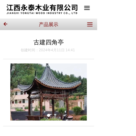
끀
产品展示
끀
녔
古建四角亭
创建时间：
2024年4月11日
14:41