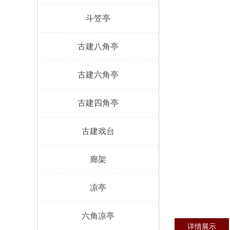
斗笠亭
古建八角亭
古建六角亭
古建四角亭
古建戏台
廊架
凉亭
六角凉亭
详情展示