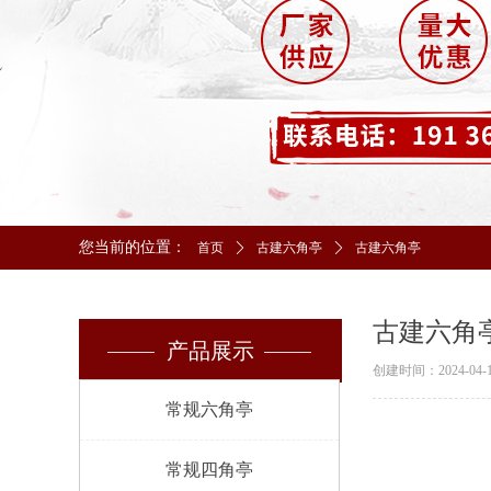
您当前的位置：
首页
ꄲ
古建六角亭
ꄲ
古建六角亭
古建六角
产品展示
创建时间：
2024-04-
常规六角亭
常规四角亭